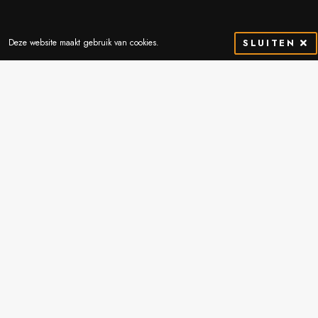
Deze website maakt gebruik van cookies.
SLUITEN
Contactgegevens
Thibostraat 2
5741 SJ Beek en Donk
Nederland
Routebeschrijving
0492-451051
info@vrande.nl
Wij bieden
A-merken grondverzetmachines
Meer dan 70 jaar ervaring
Accurate onderdeelvoorziening
Machinekeuringen en advies
Goede, snelle en betaalbare service