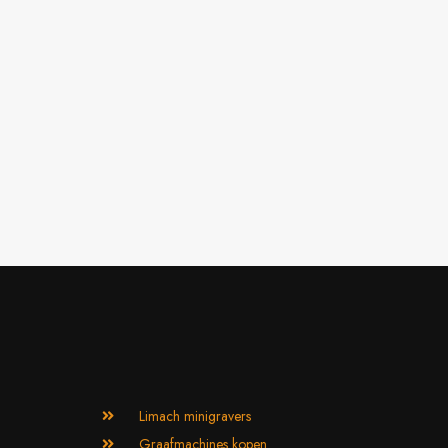
Limach minigravers
Graafmachines kopen