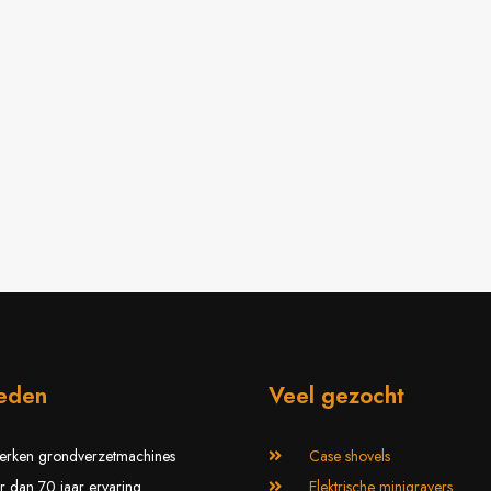
ieden
Veel gezocht
erken grondverzetmachines
Case shovels
 dan 70 jaar ervaring
Elektrische minigravers