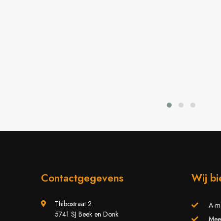
Contactgegevens
Wij b
Thibostraat 2
A-m
5741 SJ Beek en Donk
Meer