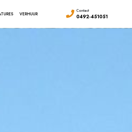
Contact
ATURES
VERHUUR
0492-451051