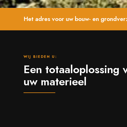
Het adres voor uw bouw- en grondver
WIJ BIEDEN U:
Een totaaloplossing 
uw materieel