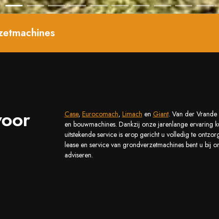
zetmachines
voor
Case
,
Eurocomach
,
Limach
en
Giant
. Van der Vrande 
en bouwmachines. Dankzij onze jarenlange ervaring ku
uitstekende service is erop gericht u volledig te ont
lease en service van grondverzetmachines bent u bij on
adviseren.