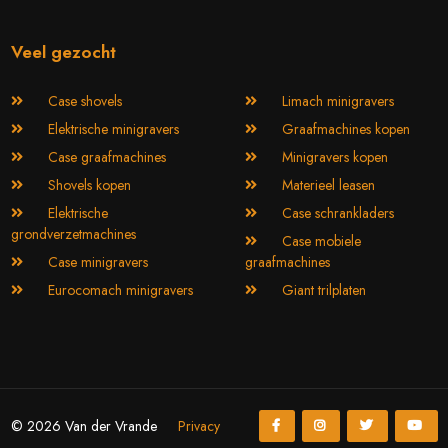
Veel gezocht
Case shovels
Limach minigravers
Elektrische minigravers
Graafmachines kopen
Case graafmachines
Minigravers kopen
Shovels kopen
Materieel leasen
Elektrische
Case schrankladers
grondverzetmachines
Case mobiele
Case minigravers
graafmachines
Eurocomach minigravers
Giant trilplaten
© 2026 Van der Vrande
Privacy