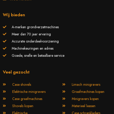
Wij bieden
A-merken grondverzetmachines
Meer dan 70 jaar ervaring
Accurate onderdeelvoorziening
Machinekeuringen en advies
Goede, snelle en betaalbare service
Veel gezocht
Case shovels
Limach minigravers
Elektrische minigravers
Graafmachines kopen
Case graafmachines
Minigravers kopen
Shovels kopen
Materieel leasen
Elektrische
Case schrankladers