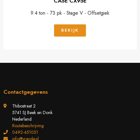
CASE CX95E
9.4 ton - 73 pk - Stage V - Offsetgiek
BEKIJK
Contactgegevens
Thibostraat 2
5741 SJ Beek en Donk
Nederland
Routebeschrijving
0492-451051
info@vrande.nl