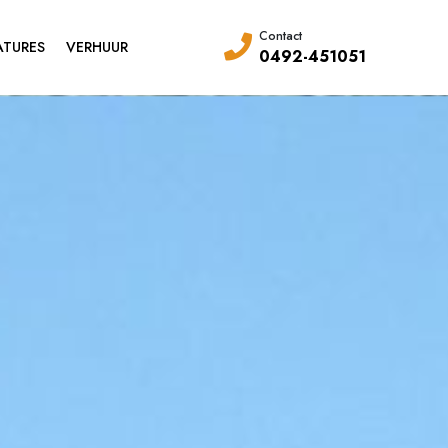
Contact
ATURES
VERHUUR
0492-451051