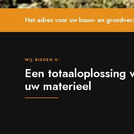
Het adres voor uw bouw- en grondver
WIJ BIEDEN U:
Een totaaloplossing 
uw materieel