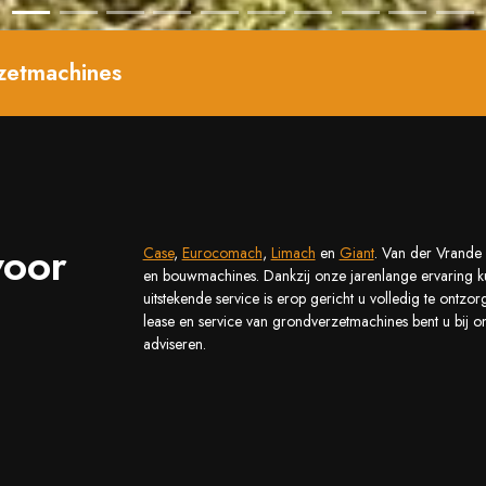
zetmachines
voor
Case
,
Eurocomach
,
Limach
en
Giant
. Van der Vrande 
en bouwmachines. Dankzij onze jarenlange ervaring ku
uitstekende service is erop gericht u volledig te ont
lease en service van grondverzetmachines bent u bij on
adviseren.