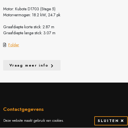
Motor: Kubota D1703 (Stage 5)
Motorvermogen: 18.2 kW, 24.7 pk
Graafdiepte korte stick: 2.87 m
Graafdiepte lange stick: 3.07 m
Folder
Vraag meer info
Contactgegevens
Deze website maakt gebruik van cookies.
SLUITEN
Thibostraat 2