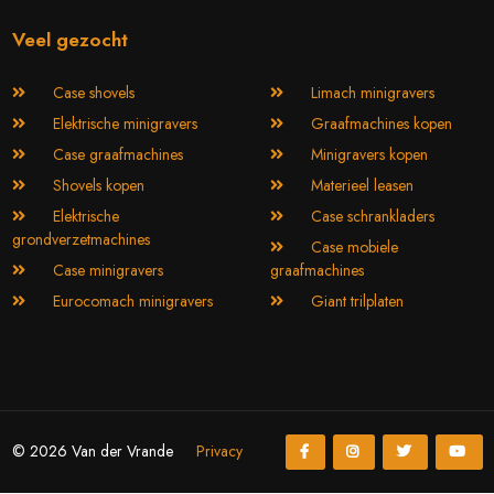
Veel gezocht
Case shovels
Limach minigravers
Elektrische minigravers
Graafmachines kopen
Case graafmachines
Minigravers kopen
Shovels kopen
Materieel leasen
Elektrische
Case schrankladers
grondverzetmachines
Case mobiele
Case minigravers
graafmachines
Eurocomach minigravers
Giant trilplaten
© 2026 Van der Vrande
Privacy