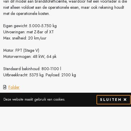
van dit model aan brandstofefficiëntie, waardoor het een voorlader is die
niet alleen voldoet aan de operationele eisen, maar ook rekening houdt
met de operationele kosten.
Eigen gewicht: 5.000-5.750 kg
Uitvoeringen: met Z-Bar of XT
Max. snelheid: 20 km/uur
Motor: FPT (Stage V)
Motorvermogen: 48 kW, 64 pk
Standaard bakinhoud: 800-1100 l
Uitbreekkracht: 5375 kg. Payload: 2100 kg
Folder
Deze website maakt gebruik van cookies.
SLUITEN
Vraag meer info