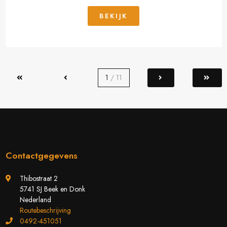
BEKIJK
1
/ 11
Contactgegevens
Thibostraat 2
5741 SJ Beek en Donk
Nederland
Routebeschrijving
0492-451051