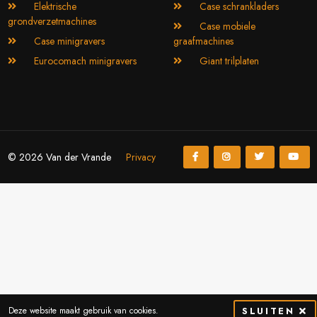
Elektrische
Case schrankladers
grondverzetmachines
Case mobiele
Case minigravers
graafmachines
Eurocomach minigravers
Giant trilplaten
© 2026 Van der Vrande
Privacy
Deze website maakt gebruik van cookies.
SLUITEN