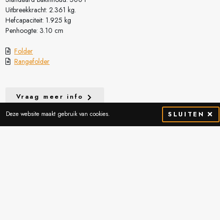
Uitbreekkracht: 2.361 kg.
Hefcapaciteit: 1.925 kg
Penhoogte: 3.10 cm
Folder
Rangefolder
Vraag meer info
Deze website maakt gebruik van cookies.
SLUITEN
Contactgegevens
Thibostraat 2
5741 SJ Beek en Donk
Nederland