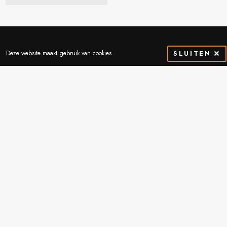
Deze website maakt gebruik van cookies.
SLUITEN
Contactgegevens
Thibostraat 2
5741 SJ Beek en Donk
Nederland
Routebeschrijving
0492-451051
info@vrande.nl
Wij bieden
A-merken grondverzetmachines
Meer dan 70 jaar ervaring