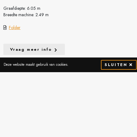
Graafdiepte: 6.05 m
Breedte machine: 2.49 m
Folder
Vraag meer info
Deze website maakt gebruik van cookies.
SLUITEN
Contactgegevens
Thibostraat 2
5741 SJ Beek en Donk
Nederland
Routebeschrijving
0492-451051