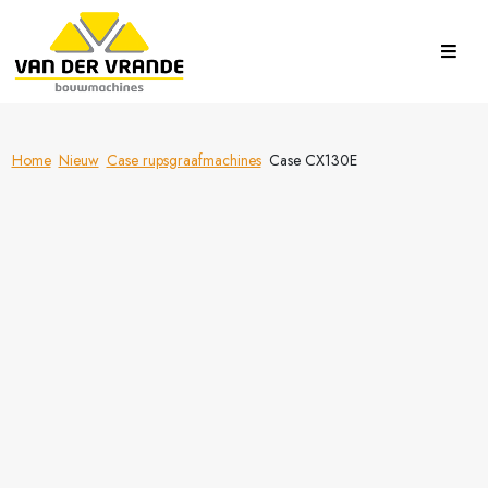
Home
Nieuw
Case rupsgraafmachines
Case CX130E