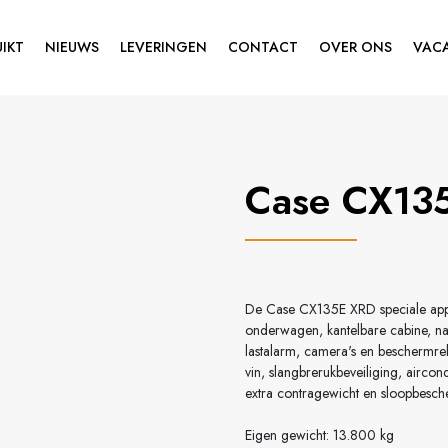
IKT
NIEUWS
LEVERINGEN
CONTACT
OVER ONS
VAC
Case CX13
De Case CX135E XRD speciale appli
onderwagen, kantelbare cabine, nat
lastalarm, camera's en beschermre
vin, slangbrerukbeveiliging, airco
extra contragewicht en sloopbesch
Eigen gewicht: 13.800 kg