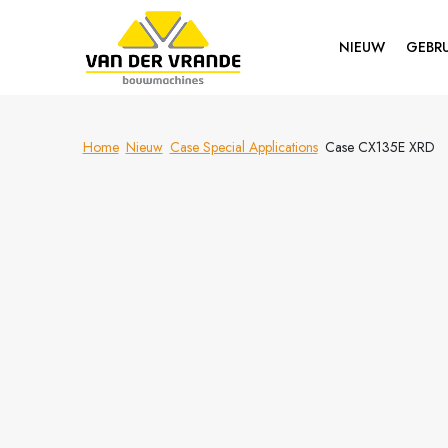
NIEUW
GEBRU
Home
Nieuw
Case Special Applications
Case CX135E XRD