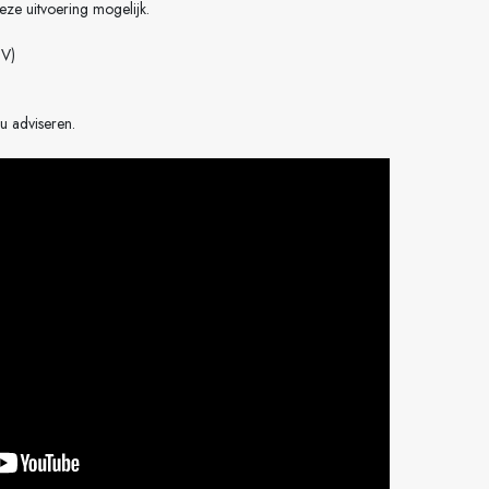
deze uitvoering mogelijk.
 V)
u adviseren.