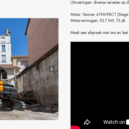
Uitvoeringen: diverse variaties op 
Motor: Yanmar 4TNV98CT (Stage
Motorvermogen: 53.7 kW, 73 pk
Maak een afspraak met ons en laat 