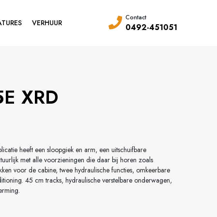
Contact
ATURES
VERHUUR
0492-451051
5E XRD
catie heeft een sloopgiek en arm, een uitschuifbare
uurlijk met alle voorzieningen die daar bij horen zoals
kken voor de cabine, twee hydraulische functies, omkeerbare
nditioning. 45 cm tracks, hydraulische verstelbare onderwagen,
erming.