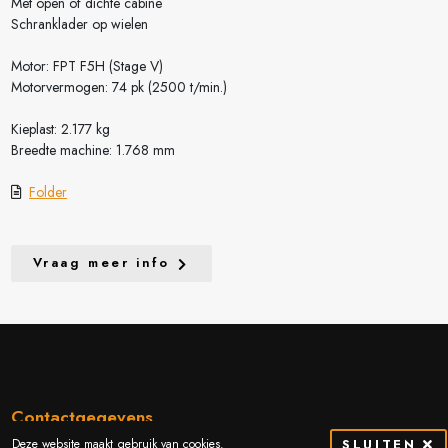
Met open of dichte cabine
Schranklader op wielen
Motor: FPT F5H (Stage V)
Motorvermogen: 74 pk (2500 t/min.)
Kieplast: 2.177 kg
Breedte machine: 1.768 mm
Folder
Vraag meer info
Contactgegevens
Deze website maakt gebruik van cookies.
SLUITEN