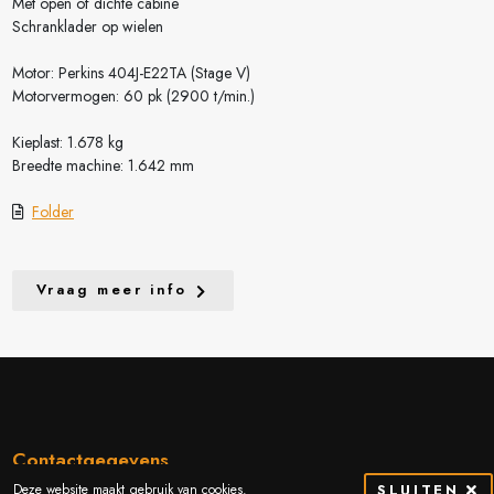
Met open of dichte cabine
Schranklader op wielen
Motor: Perkins 404J-E22TA (Stage V)
Motorvermogen: 60 pk (2900 t/min.)
Kieplast: 1.678 kg
Breedte machine: 1.642 mm
Folder
Vraag meer info
Contactgegevens
Deze website maakt gebruik van cookies.
SLUITEN