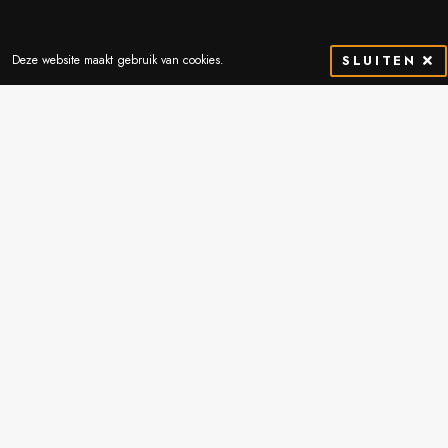
Deze website maakt gebruik van cookies.
SLUITEN
Contactgegevens
Thibostraat 2
5741 SJ Beek en Donk
Nederland
Routebeschrijving
0492-451051
info@vrande.nl
Wij bieden
A-merken grondverzetmachines
Meer dan 70 jaar ervaring
Accurate onderdeelvoorziening
Machinekeuringen en advies
Goede, snelle en betaalbare service