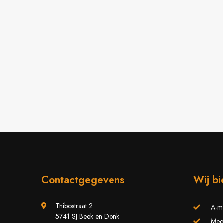
Contactgegevens
Wij b
Thibostraat 2
A-m
5741 SJ Beek en Donk
Meer