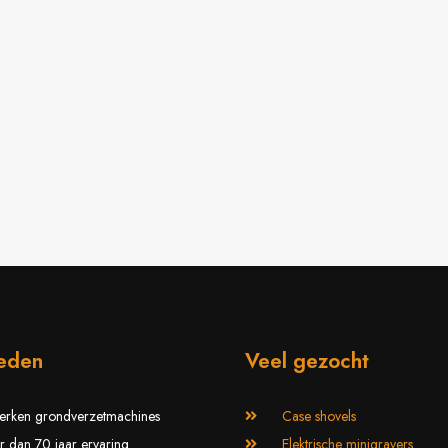
ieden
Veel gezocht
erken grondverzetmachines
Case shovels
 dan 70 jaar ervaring
Elektrische minigravers