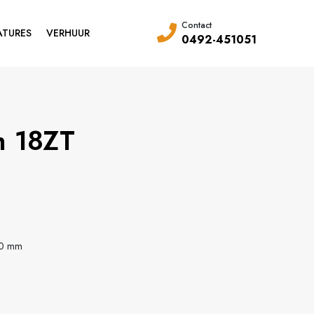
Contact
ATURES
VERHUUR
0492-451051
h 18ZT
300 mm