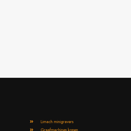
Limach minigravers
Graafmachines kopen