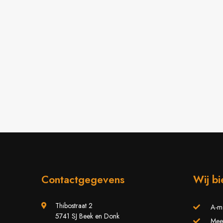
Contactgegevens
Wij b
Thibostraat 2
A-m
5741 SJ Beek en Donk
Meer