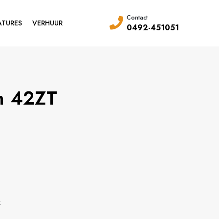
Contact
ATURES
VERHUUR
0492-451051
h 42ZT
k