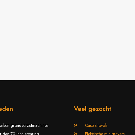
ieden
Veel gezocht
erken grondverzetmachines
Case shovels
 dan 70 jaar ervaring
Elektrische minigravers