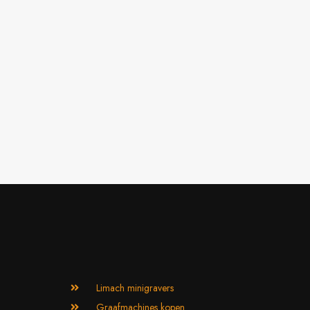
Limach minigravers
Graafmachines kopen