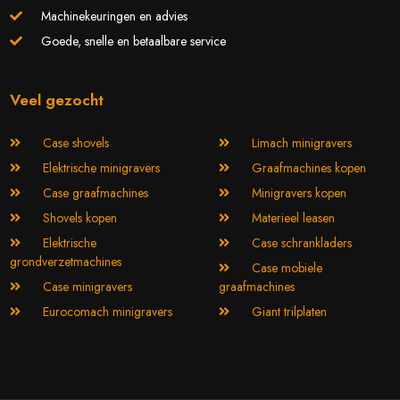
Machinekeuringen en advies
Goede, snelle en betaalbare service
Veel gezocht
Case shovels
Limach minigravers
Elektrische minigravers
Graafmachines kopen
Case graafmachines
Minigravers kopen
Shovels kopen
Materieel leasen
Elektrische
Case schrankladers
grondverzetmachines
Case mobiele
Case minigravers
graafmachines
Eurocomach minigravers
Giant trilplaten