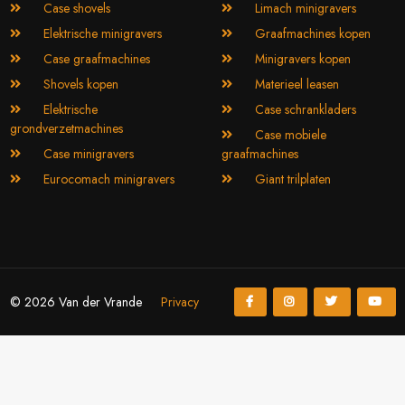
Case shovels
Limach minigravers
Elektrische minigravers
Graafmachines kopen
Case graafmachines
Minigravers kopen
Shovels kopen
Materieel leasen
Elektrische
Case schrankladers
grondverzetmachines
Case mobiele
Case minigravers
graafmachines
Eurocomach minigravers
Giant trilplaten
© 2026 Van der Vrande
Privacy