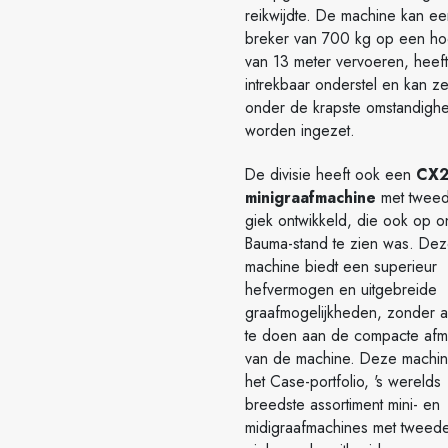
reikwijdte. De machine kan ee
breker van 700 kg op een ho
van 13 meter vervoeren, heef
intrekbaar onderstel en kan ze
onder de krapste omstandigh
worden ingezet.
De divisie heeft ook een
CX
minigraafmachine
met tweed
giek ontwikkeld, die ook op 
Bauma-stand te zien was. De
machine biedt een superieur
hefvermogen en uitgebreide
graafmogelijkheden, zonder a
te doen aan de compacte afm
van de machine. Deze machin
het Case-portfolio, 's werelds
breedste assortiment mini- en
midigraafmachines met tweede