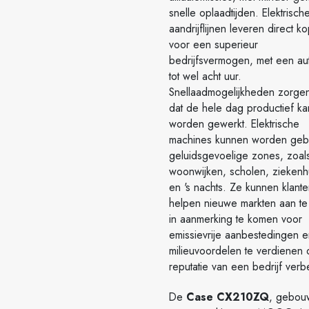
snelle oplaadtijden. Elektrisch
aandrijflijnen leveren direct k
voor een superieur
bedrijfsvermogen, met een a
tot wel acht uur.
Snellaadmogelijkheden zorge
dat de hele dag productief ka
worden gewerkt. Elektrische
machines kunnen worden gebru
geluidsgevoelige zones, zoal
woonwijken, scholen, ziekenh
en 's nachts. Ze kunnen klant
helpen nieuwe markten aan te
in aanmerking te komen voor
emissievrije aanbestedingen e
milieuvoordelen te verdienen 
reputatie van een bedrijf verb
De
Case CX210ZQ
, gebou