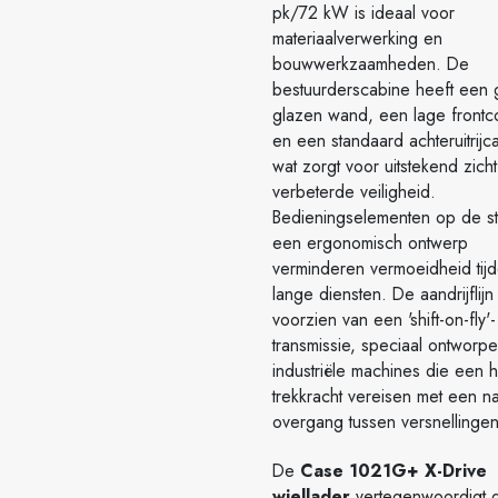
pk/72 kW is ideaal voor
materiaalverwerking en
bouwwerkzaamheden. De
bestuurderscabine heeft een 
glazen wand, een lage frontc
en een standaard achteruitrijc
wat zorgt voor uitstekend zich
verbeterde veiligheid.
Bedieningselementen op de st
een ergonomisch ontwerp
verminderen vermoeidheid tij
lange diensten. De aandrijflijn 
voorzien van een 'shift-on-fly'-
transmissie, speciaal ontworp
industriële machines die een 
trekkracht vereisen met een n
overgang tussen versnellingen
De
Case 1021G+ X-Drive
wiellader
vertegenwoordigt 