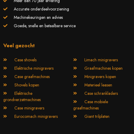
Meer dan 70 jaar ervaring
Accurate onderdeelvoorziening
Machinekeuringen en advies
Goede, snelle en betaalbare service
Veel gezocht
Case shovels
Limach minigravers
Elektrische minigravers
Graafmachines kopen
Case graafmachines
Minigravers kopen
Shovels kopen
Materieel leasen
Elektrische
Case schrankladers
grondverzetmachines
Case mobiele
Case minigravers
graafmachines
Eurocomach minigravers
Giant trilplaten