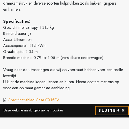
draaikantelstuk en diverse soorten hulpstukken zoals bakken, grijpers
en hamers.
Specificaties:
Gewicht met canopy: 1.315 kg
Binnendraaier: ja
Accu: Lithium-ion
Accucapaciteit: 21.5 kWh
Graafdiepte: 2.04 m
Breedte machine: 0.79 tot 1.05 m (verstelbare onderwagen)
Vraag naar de uitvoeringen die wij op voorraad hebben voor een snelle
levertijd.
U kunt de machine kopen, leasen en huren. Neem contact met ons op
voor een op maat gemaakte aanbieding.
Specificatieblad Case CX15EV
Rangefolder Case minigravers
Deze website maakt gebruik van cookies.
SLUITEN
Vraag meer info