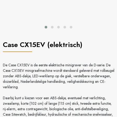
Case CX15EV (elektrisch)
De Case CX15EV is de eerste elektrische minigraver van de D-serie. De
Case CX15EV minigraafmachine wordt standaard geleverd met rolbeugel
zonder ABS-dakje, LED-werklamp op de giek, verstelbare onderwagen,
dozerblad, Nederlandstalige handleiding, veiligheidskeuring en CE-
verklaring.
Daarbij kunt u kiezen voor een ABS-dakje, eventueel met verlichting,
zwaailamp, korte (102 cm) of lange (115 cm) stick, tweede extra functie,
rij-alarm, extra contragewicht, biologische olie, anti-diefstalbeveiliging,
Case Sitewatch, bedrijfskleur, hydraulische of mechanische snelwisselaar,