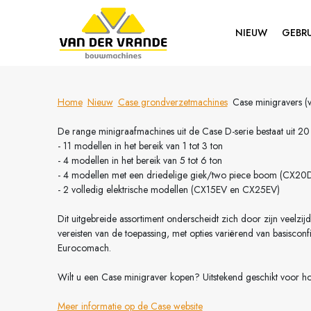
NIEUW
GEBRU
Home
Nieuw
Case grondverzetmachines
Case minigravers 
De range minigraafmachines uit de Case D-serie bestaat uit 20 m
- 11 modellen in het bereik van 1 tot 3 ton
- 4 modellen in het bereik van 5 tot 6 ton
- 4 modellen met een driedelige giek/two piece boom (CX
- 2 volledig elektrische modellen (CX15EV en CX25EV)
Dit uitgebreide assortiment onderscheidt zich door zijn veelzi
vereisten van de toepassing, met opties variërend van basisc
Eurocomach.
Wilt u een Case minigraver kopen? Uitstekend geschikt voor ho
Meer informatie op de Case website