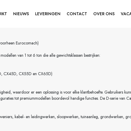
IKT
NIEUWS
LEVERINGEN
CONTACT
OVER ONS
VAC
(voorheen Eurocomach)
odellen van 1 tot 6 ton die alle gewichtsklassen bestrijken:
20D, CX45D, CX55D en CX65D)
jdigheid, waardoor er een oplossing is voor elke klantbehoefte. Gebruikers k
onfiguraties tot premiummodellen boordevol handige functies. De D-serie v
veniers, kabel- en leidingwerken, sloopwerken, tuinaanleg, grondwerken, gro