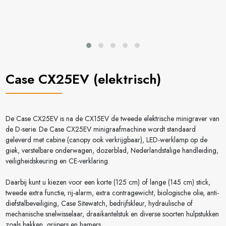
Case CX25EV (elektrisch)
De Case CX25EV is na de CX15EV de tweede elektrische minigraver van
de D-serie. De Case CX25EV minigraafmachine wordt standaard
geleverd met cabine (canopy ook verkrijgbaar), LED-werklamp op de
giek, verstelbare onderwagen, dozerblad, Nederlandstalige handleiding,
veiligheidskeuring en CE-verklaring.
Daarbij kunt u kiezen voor een korte (125 cm) of lange (145 cm) stick,
tweede extra functie, rij-alarm, extra contragewicht, biologische olie, anti-
diefstalbeveiliging, Case Sitewatch, bedrijfskleur, hydraulische of
mechanische snelwisselaar, draaikantelstuk en diverse soorten hulpstukken
zoals bakken, grijpers en hamers.