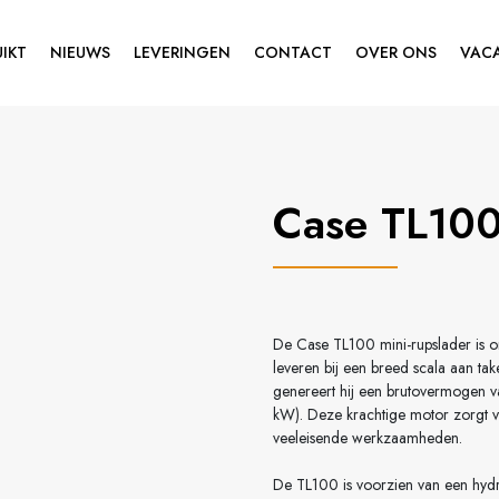
IKT
NIEUWS
LEVERINGEN
CONTACT
OVER ONS
VAC
Case TL10
De Case TL100 mini-rupslader is on
leveren bij een breed scala aan t
genereert hij een brutovermogen 
kW). Deze krachtige motor zorgt 
veeleisende werkzaamheden.
De TL100 is voorzien van een hydro