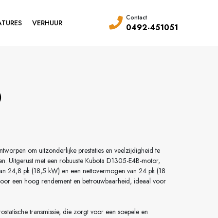
Contact
ATURES
VERHUUR
0492-451051
0
tworpen om uitzonderlijke prestaties en veelzijdigheid te
aken. Uitgerust met een robuuste Kubota D1305-E4B-motor,
van 24,8 pk (18,5 kW) en een nettovermogen van 24 pk (18
voor een hoog rendement en betrouwbaarheid, ideaal voor
statische transmissie, die zorgt voor een soepele en