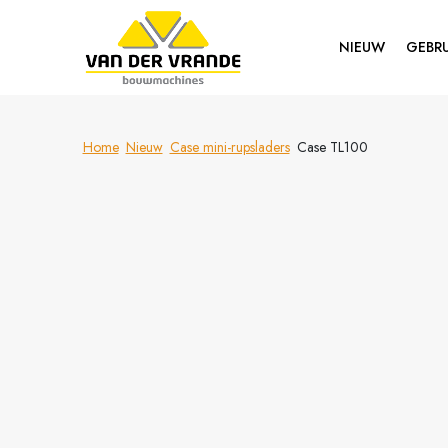
NIEUW
GEBRU
Home
Nieuw
Case mini-rupsladers
Case TL100