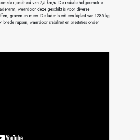
ximale rijsnelheid van 7,5 km/u. De radiale hefgeometrie
laderarm, waardoor deze geschikt is voor diverse
fen, graven en meer. De lader biedt een kiplast van 1285 kg
 brede rupsen, waardoor stabiliteit en prestaties onder