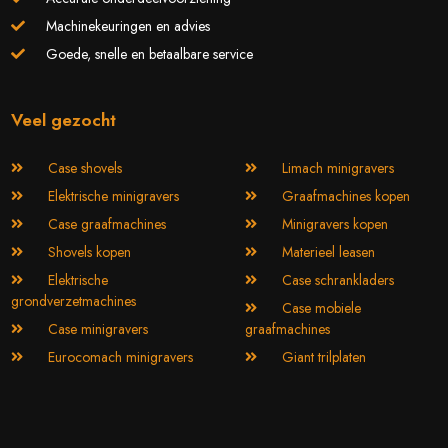
Machinekeuringen en advies
Goede, snelle en betaalbare service
Veel gezocht
Case shovels
Limach minigravers
Elektrische minigravers
Graafmachines kopen
Case graafmachines
Minigravers kopen
Shovels kopen
Materieel leasen
Elektrische
Case schrankladers
grondverzetmachines
Case mobiele
Case minigravers
graafmachines
Eurocomach minigravers
Giant trilplaten