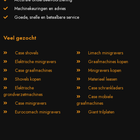
Machinekeuringen en advies
Goede, snelle en betaalbare service
Veel gezocht
Case shovels
Limach minigravers
Elektrische minigravers
Graafmachines kopen
Case graafmachines
Minigravers kopen
Shovels kopen
Materieel leasen
Elektrische
Case schrankladers
grondverzetmachines
Case mobiele
Case minigravers
graafmachines
Eurocomach minigravers
Giant trilplaten